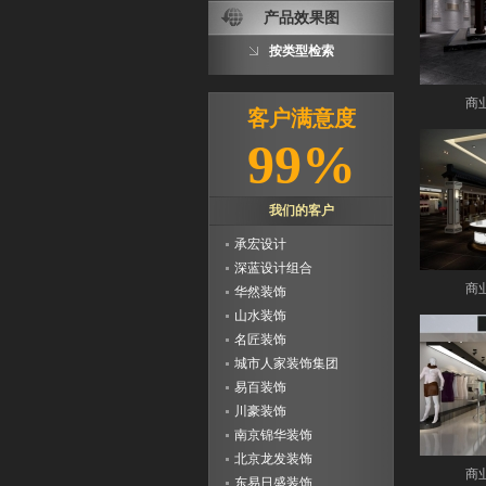
产品效果图
按类型检索
宁德市福家装饰工程有限
商
客户满意度
公司
锦绣装饰
99%
香港一度设计
艺源建筑
M4设计组
我们的客户
承宏设计
深蓝设计组合
华然装饰
商
山水装饰
名匠装饰
城市人家装饰集团
易百装饰
川豪装饰
南京锦华装饰
北京龙发装饰
东易日盛装饰
商