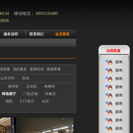
90134
移动电话：
18955191885
85836
服务说明
联系我们
会员登录
在线客服
咨询
浏览量
顶的最多
更新时间
随便看看
咨询
公共空间
其他
咨询
堂
接待室
活动室
电梯间
咨询
商场展厅
门面店铺
快餐店
咨询
酒吧
KTV歌厅
会所
咨询
咨询
咨询
咨询