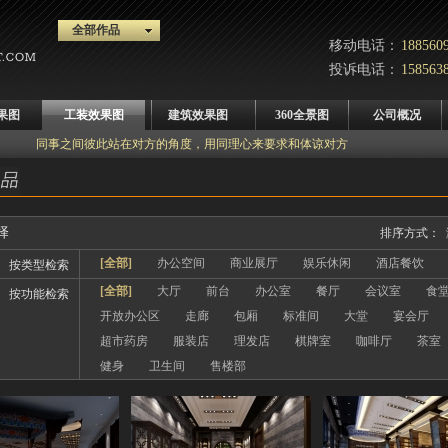
全部作品
移动电话：
188560
最专业效果图制作服务公司,服务,质量您最满意的所选!
投诉电话：
158563
效果图是传递设计的载体，九九的绘图员与设计师更像是同事关系
果图
工装效果图
建筑效果图
360全景图
公司概况
我们一起为业主提供更好的装修设计服务!
同事之间彼此站在对方的角度，用同理心来要求和体谅对方
用团队的精神能够绘制出更精彩的效果图!
解决室内设计后端表现问题，推动中国室内设计产业发展!
择
排序方式：
[全部]
办公空间
商业展厅
娱乐休闲
酒店餐饮
按类型检索
[全部]
大厅
前台
办公室
餐厅
会议室
食
按功能检索
开放办公区
走廊
包厢
标准间
大堂
宴会厅
超市药房
服装店
理发店
棋牌室
咖啡厅
茶室
健身
卫生间
售楼部