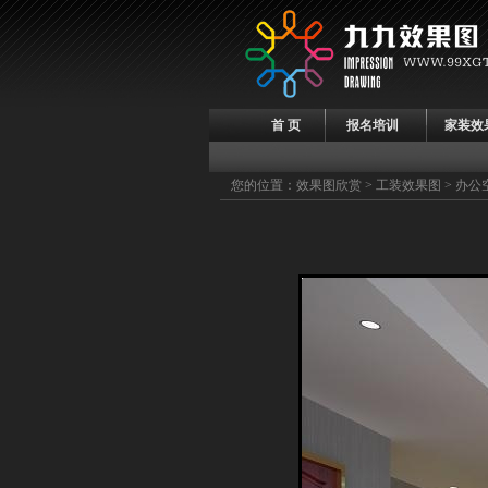
首 页
报名培训
家装效
您的位置：
效果图欣赏
>
工装效果图
> 办