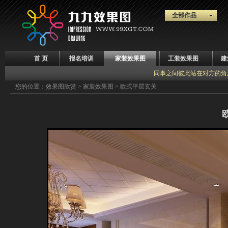
全部作品
最专业效果图制作服务公司,
效果图是传递设计的载体，
我们一起为业主提供更好的
首 页
报名培训
家装效果图
工装效果图
建
同事之间彼此站在对方的角
用团队的精神能够绘制出更
您的位置：
效果图欣赏
>
家装效果图
> 欧式平层玄关
解决室内设计后端表现问题