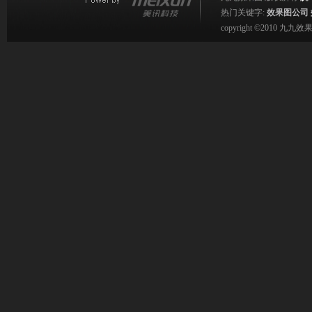
热门关键字:
效果图公司
copyright ©2010 九九效果图 