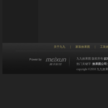
关于九九
|
家装效果图
|
工装
九九效果图 版权所有
皖I
热门关键字:
效果图公司
copyright ©2010 九九效果图 