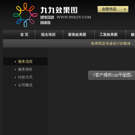
全部作品
首 页
报名培训
家装效果图
工装效果图
建
最专业效果图制作服务公司,
效果图是传递设计的载体，
我们一起为业主提供更好的
同事之间彼此站在对方的角
服务流程
用团队的精神能够绘制出更
服务报价
付款方式
解决室内设计后端表现问题
公司概况